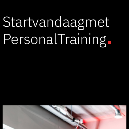
Start
vandaag
met
.
Personal
Training